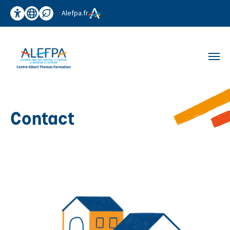
Panneau de gestion des cookies
Aller au contenu principal
Alefpa.fr
Accessibilité
Traduction
Affichage éco
Men
Contact