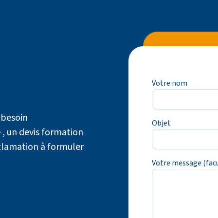
Votre nom
 besoin
Objet
, un devis formation
éclamation à formuler
Votre message (facu